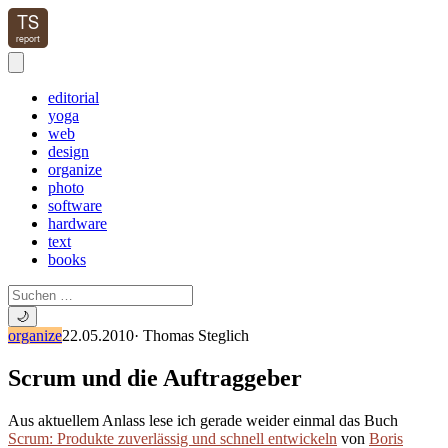
editorial
yoga
web
design
organize
photo
software
hardware
text
books
🌙
organize
22.05.2010
·
Thomas Steglich
Scrum und die Auftraggeber
Aus aktuellem Anlass lese ich gerade weider einmal das Buch
Scrum: Produkte zuverlässig und schnell entwickeln
von
Boris