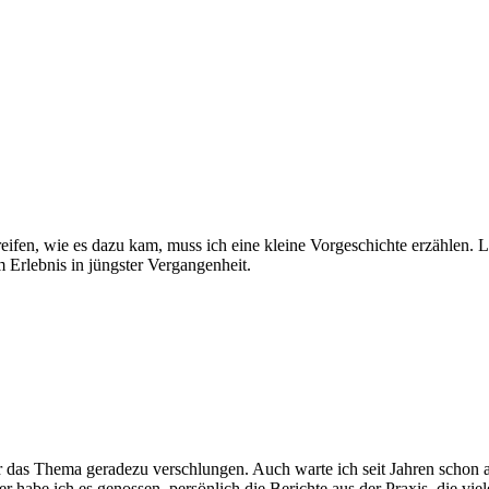
reifen, wie es dazu kam, muss ich eine kleine Vorgeschichte erzählen. L
 Erlebnis in jüngster Vergangenheit.
er das Thema geradezu verschlungen. Auch warte ich seit Jahren schon 
 habe ich es genossen, persönlich die Berichte aus der Praxis, die v