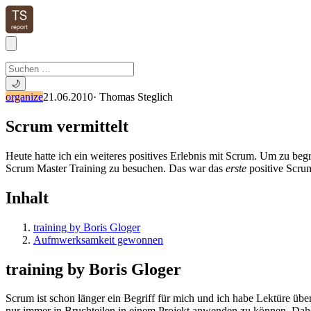
🌙
organize
21.06.2010
·
Thomas Steglich
Scrum vermittelt
Heute hatte ich ein weiteres positives Erlebnis mit Scrum. Um zu beg
Scrum Master Training zu besuchen. Das war das
erste
positive Scrum
Inhalt
training by Boris Gloger
Aufmwerksamkeit gewonnen
training by Boris Gloger
Scrum ist schon länger ein Begriff für mich und ich habe Lektüre üb
nur immer in Bruchteilen in einem Projekt anwenden zu können. Daher