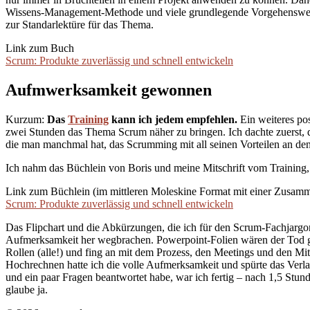
Wissens-Management-Methode und viele grundlegende Vorgehensweise
zur Standarlektüre für das Thema.
Link zum Buch
Scrum: Produkte zuverlässig und schnell entwickeln
Aufmwerksamkeit gewonnen
Kurzum:
Das
Training
kann ich jedem empfehlen.
Ein weiteres po
zwei Stunden das Thema Scrum näher zu bringen. Ich dachte zuerst, da
die man manchmal hat, das Scrumming mit all seinen Vorteilen an de
Ich nahm das Büchlein von Boris und meine Mitschrift vom Training, s
Link zum Büchlein (im mittleren Moleskine Format mit einer Zusam
Scrum: Produkte zuverlässig und schnell entwickeln
Das Flipchart und die Abkürzungen, die ich für den Scrum-Fachjargon
Aufmerksamkeit her wegbrachen. Powerpoint-Folien wären der Tod gewe
Rollen (alle!) und fing an mit dem Prozess, den Meetings und den Mit
Hochrechnen hatte ich die volle Aufmerksamkeit und spürte das Verla
und ein paar Fragen beantwortet habe, war ich fertig – nach 1,5 Stund
glaube ja.