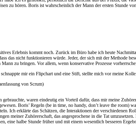
n zu hören. Boris ist wahrscheinlich der Mann der ersten Stunde vo
sitives Erlebnis kommt noch. Zurück im Büro habe ich heute Nachmitta
ss das nicht funktionieren würde. Jeder, der sich mit der Methode bes
n Mann zu bringen. Vor allem, wenn konservative Prozesse vorherrsche
chnappte mir ein Flipchart und eine Stift, stellte mich vor meine Koll
menfassung von Scrum)
 gebrauchte, waren eindeutig ein Vorteil dafür, dass mir meine Zuhöre
sen. Boris’ Regeln (be in time, no handy, don’t leave the room) ware
teln. Ich erklärte das Schätzen, die Interaktionen der verschiedenen R
ngen meiner Zuhörerschaft, das angesprochene in die Tat umzusetzen. 
en, eine halbe Stunde früher und mit einem wesentlich besseren Ergebnis