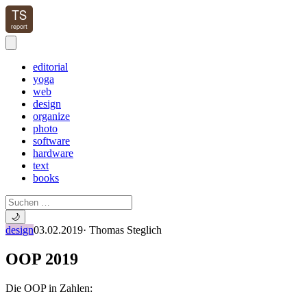
editorial
yoga
web
design
organize
photo
software
hardware
text
books
🌙
design
03.02.2019
·
Thomas Steglich
OOP 2019
Die OOP in Zahlen: