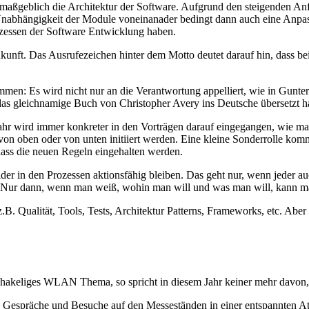
 maßgeblich die Architektur der Software. Aufgrund den steigenden An
Unabhängigkeit der Module voneinanader bedingt dann auch eine Anpass
ozessen der Software Entwicklung haben.
unft. Das Ausrufezeichen hinter dem Motto deutet darauf hin, dass 
men: Es wird nicht nur an die Verantwortung appelliert, wie in Gunter
as gleichnamige Buch von Christopher Avery ins Deutsche übersetzt h
Jahr wird immer konkreter in den Vorträgen darauf eingegangen, wie ma
on oben oder von unten initiiert werden. Eine kleine Sonderrolle komm
dass die neuen Regeln eingehalten werden.
eider in den Prozessen aktionsfähig bleiben. Das geht nur, wenn jeder a
Nur dann, wenn man weiß, wohin man will und was man will, kann man
z.B. Qualität, Tools, Tests, Architektur Patterns, Frameworks, etc. A
n hakeliges WLAN Thema, so spricht in diesem Jahr keiner mehr davon, 
 Gespräche und Besuche auf den Messeständen in einer entspannten Atmo