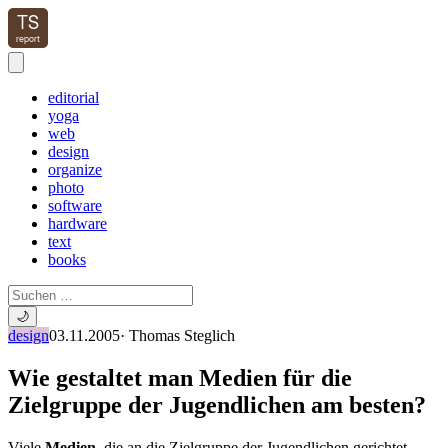
editorial
yoga
web
design
organize
photo
software
hardware
text
books
🌙
design
03.11.2005
·
Thomas Steglich
Wie gestaltet man Medien für die
Zielgruppe der Jugendlichen am besten?
Viele
Medien
, die an die Zielgruppe der Jugendlichen gerichtet